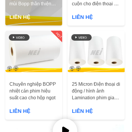
CHÚNG
mùi Bopp thân thiện
cuộn cho điện thoại di
với môi trường
động, Eva Lamination
TÔI
LIÊN HỆ
LIÊN HỆ
phim
THAM
HOT
QUAN
NHÀ
MÁY
KIỂM
Chuyên nghiệp BOPP
25 Micron Điện thoại di
SOÁT
nhiệt cán phim hiệu
động / hình ảnh
CHẤT
suất cao cho hộp ngọt
Lamination phim giao
hàng nhanh NEI
LƯỢNG
LIÊN HỆ
LIÊN HỆ
thương hiệu
LIÊN