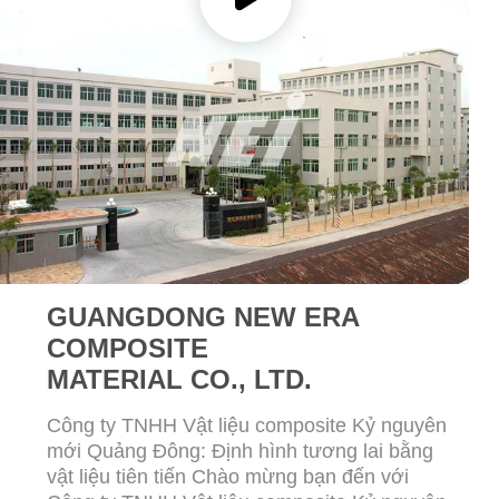
HỆ
CHÚNG
TÔI
YÊU
CẦU
BÁO
GIÁ
GUANGDONG NEW ERA
SƠ
COMPOSITE
ĐỒ
MATERIAL CO., LTD.
TRANG
Công ty TNHH Vật liệu composite Kỷ nguyên
WEB
mới Quảng Đông: Định hình tương lai bằng
vật liệu tiên tiến Chào mừng bạn đến với