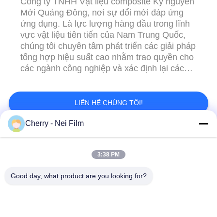
Công ty TNHH Vật liệu composite Kỷ nguyên
PRIVACY
Mới Quảng Đông, nơi sự đổi mới đáp ứng
POLICY
ứng dụng. Là lực lượng hàng đầu trong lĩnh
vực vật liệu tiên tiến của Nam Trung Quốc,
chúng tôi chuyên tâm phát triển các giải pháp
tổng hợp hiệu suất cao nhằm trao quyền cho
các ngành công nghiệp và xác định lại các
khả năng. Trong hơn một thập kỷ, chúng tôi
đã đi đầu trong khoa học vật liệu, chuyên
nghiên cứu, phát triển và sản xuất nhiều loại
LIÊN HỆ CHÚNG TÔI!
vật liệu composite. Chuyên môn của chúng
Cherry - Nei Film
tôi ...
Danh mục phổ biến
Tất cả
3:38 PM
các
Gloss Lamination
Good day, what product are you looking for?
Phim cán nhiệt BOPP
phim
Màng phủ mờ
Kỹ thuật số ép phim