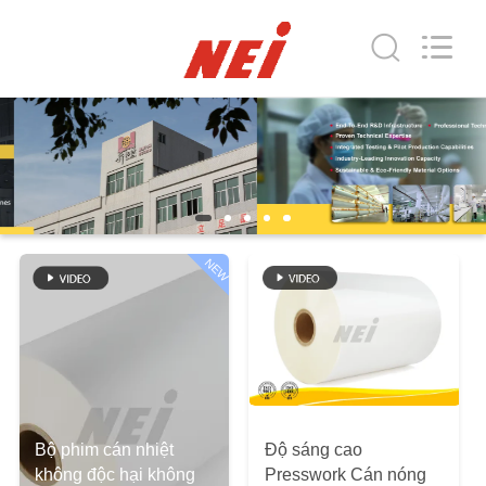
-
2026
GUANGDONG NEW ERA
COMPOSITE
MATERIAL CO., LTD..
All
Rights
Reserved.
NHÀ
CÁC
SẢN
PHẨM
NEW
HƯỚNG
DẪN
VR
Bộ phim cán nhiệt
Độ sáng cao
VỀ
không độc hại không
Presswork Cán nóng