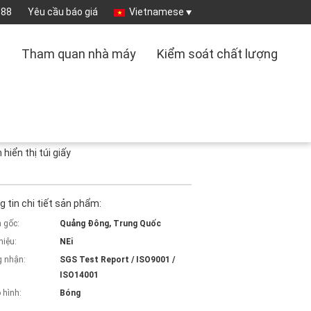
888
Yêu cầu báo giá
Vietnamese
i
Tham quan nhà máy
Kiểm soát chất lượng
iển thị túi giấy
 tin chi tiết sản phẩm:
 gốc:
Quảng Đông, Trung Quốc
hiệu:
NEi
 nhận:
SGS Test Report / ISO9001 /
ISO14001
 hình:
Bóng