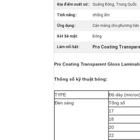
Địa điểm xuất xứ::
Quảng Đông, Trung Quốc
Tính năng::
chống ẩm
Ứng dụng::
Cán màng cho phương tiện 
Xét bề mặt:
Bóng
Pro Coating Transpare
Làm nổi bật:
Pro Coating Transparent Gloss Laminati
Thông số kỹ thuật bóng:
TYPE
Độ dày (micron
Đèn sáng
Tổng số
17
18
20
22