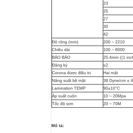
23
25
27
30
42
Độ rộng (mm)
200 ~ 2210
Chiều dài
100 ~ 8000
BÁO BÁO
25.4mm ((1 inch
Đăng ký
≤2
Corona được điều trị
Hai mặt
Năng suất bề mặt
38 Dyne/cm ≤ 
Lamination TEMP
90±10°C
Áp suất cuộn
10 ~ 20Mpa
Tốc độ sơn
20 ~ 70M
Mô tả: