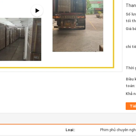
Than
Số lư
tối th
Giá b
chi ti
Thời 
Điều 
toán:
Khả n
Tiế
Loại::
Phim phủ chuyên ngh