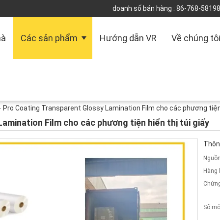
doanh số bán hàng :
86-768-5819
hà
Các sản phẩm
Hướng dẫn VR
Về chúng tô
Pro Coating Transparent Glossy Lamination Film cho các phương tiện h
mination Film cho các phương tiện hiển thị túi giấy
Thông
Nguồn
Hàng 
Chứng
Số mô