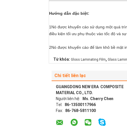
Hướng dẫn đặc biệt:
1Nó được khuyến cáo sử dụng một quá trìn
điều kiện tối ưu phụ thuộc vào tốc độ và 
2Nó được khuyến cáo để làm khô bề mặt in
,
Từ khóa:
Gloss Laminating Film
Glass Lamin
Chi tiết liên lạc
GUANGDONG NEW ERA COMPOSITE
MATERIAL CO., LTD.
Người liên hệ:
Ms. Cherry Chen
Tel:
86-13500117966
Fax:
86-768-5811100