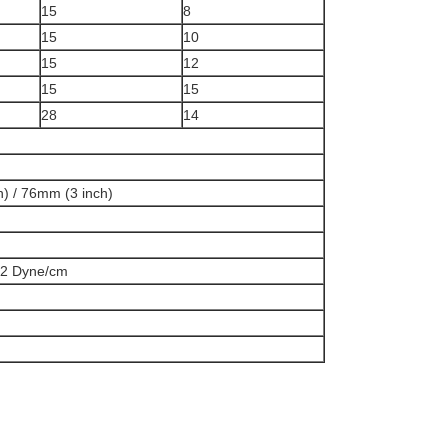
15
8
15
10
15
12
15
15
28
14
) / 76mm (3 inch)
42 Dyne/cm