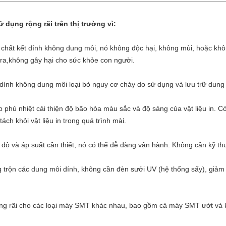
dụng rộng rãi trên thị trường vì:
 chất kết dính không dung môi, nó không độc hại, không mùi, hoặc khô
 ra,không gây hại cho sức khỏe con người.
 dính không dung môi loại bỏ nguy cơ cháy do sử dụng và lưu trữ dung
lớp phủ nhiệt cải thiện độ bão hòa màu sắc và độ sáng của vật liệu in.
ch khỏi vật liệu in trong quá trình mài.
 độ và áp suất cần thiết, nó có thể dễ dàng vận hành. Không cần kỹ thu
 trộn các dung môi dính, không cần đèn sưởi UV (hệ thống sấy), giảm 
rộng rãi cho các loại máy SMT khác nhau, bao gồm cả máy SMT ướt và 