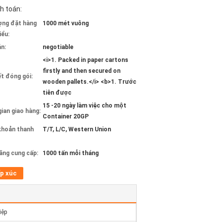
h toán:
ợng đặt hàng
1000 mét vuông
iểu:
án:
negotiable
<i>1. Packed in paper cartons
firstly and then secured on
ết đóng gói:
wooden pallets.</i> <b>1. Trước
tiên được
15 -20 ngày làm việc cho một
gian giao hàng:
Container 20GP
khoản thanh
T/T, L/C, Western Union
ăng cung cấp:
1000 tấn mỗi tháng
p xúc
iệp