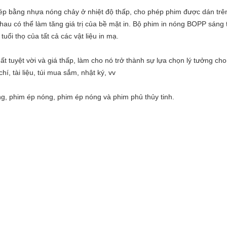
ép bằng nhựa nóng chảy ở nhiệt độ thấp, cho phép phim được dán trên
au có thể làm tăng giá trị của bề mặt in. Bộ phim in nóng BOPP sáng 
tuổi thọ của tất cả các vật liệu in mạ.
tuyệt vời và giá thấp, làm cho nó trở thành sự lựa chọn lý tưởng cho c
, tài liệu, túi mua sắm, nhật ký, vv
g, phim ép nóng, phim ép nóng và phim phủ thủy tinh.