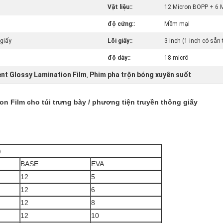
Vật liệu::
12 Micron BOPP + 6 
độ cứng::
Mềm mại
giấy
Lõi giấy::
3 inch (1 inch có sẵn
độ dày::
18 micrô
nt Glossy Lamination Film
Phim pha trộn bóng xuyên suốt
,
on Film cho túi trưng bày / phương tiện truyền thông giấy
)
BASE
EVA
12
5
12
6
12
8
12
10