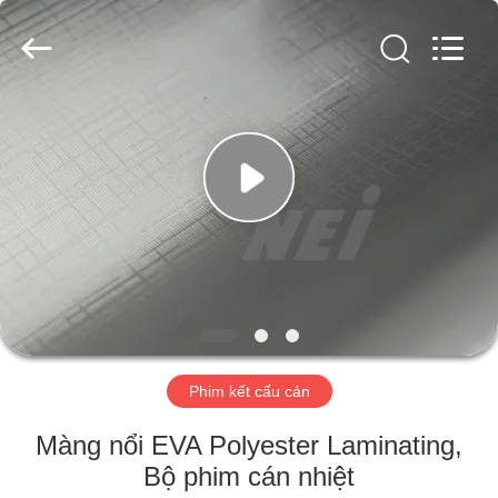
-
2026
GUANGDONG NEW ERA
COMPOSITE
MATERIAL CO., LTD..
All
Rights
Reserved.
NHÀ
CÁC
SẢN
PHẨM
HƯỚNG
DẪN
Phim kết cấu cán
VR
Màng nổi EVA Polyester Laminating,
VỀ
Bộ phim cán nhiệt