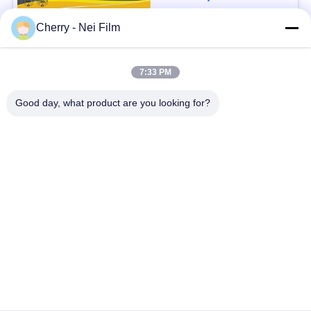
PRIVACY
Cherry - Nei Film
POLICY
Danh mục phổ biến
Tất cả
7:33 PM
các
Gloss Lamination
Good day, what product are you looking for?
Phim cán nhiệt BOPP
phim
Màng phủ mờ
Kỹ thuật số ép phim
Phim cán mỏng mềm
Phim chống xước
Phim vật nuôi kim
Phim kết cấu cán
loại