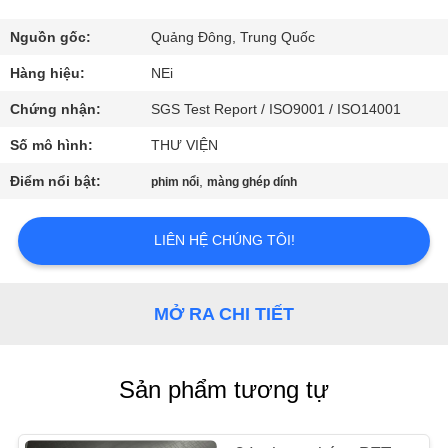
CHÚNG
TÔI
Nguồn gốc:
Quảng Đông, Trung Quốc
Hàng hiệu:
NEi
THAM
Chứng nhận:
SGS Test Report / ISO9001 / ISO14001
QUAN
Số mô hình:
THƯ VIỆN
NHÀ
Điểm nổi bật:
,
phim nổi
màng ghép dính
MÁY
LIÊN HỆ CHÚNG TÔI!
KIỂM
SOÁT
MỞ RA CHI TIẾT
CHẤT
LƯỢNG
Sản phẩm tương tự
LIÊN