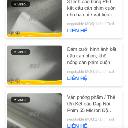
3 Inch cao bóng PET
HỆ
kết cấu cán phim cuộn
CHÚNG
cho bao bì / vật liệu in
ấn
TÔI
negotiable MOQ:1 tấn / Trail
LIÊN HỆ
YÊU
CẦU
Đám cưới hình ảnh kết
cấu cán phim, khô
BÁO
nóng cán phim cuộn
GIÁ
negotiable MOQ:1 tấn / Trail
LIÊN HỆ
SƠ
ĐỒ
Văn phòng phẩm / Thẻ
tên Kết cấu Dập Nổi
TRANG
Phim 55 Micron Độ
WEB
Dày
negotiable MOQ:1 tấn / Trail
LIÊN HỆ