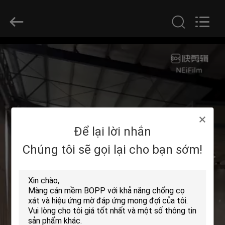
-
2026
GUANGDONG NEW ERA
COMPOSITE
MATERIAL CO., LTD..
All
Rights
Reserved.
NHÀ
CÁC
SẢN
PHẨM
Để lại lời nhắn
HƯỚNG
Chúng tôi sẽ gọi lại cho bạn sớm!
DẪN
VR
VỀ