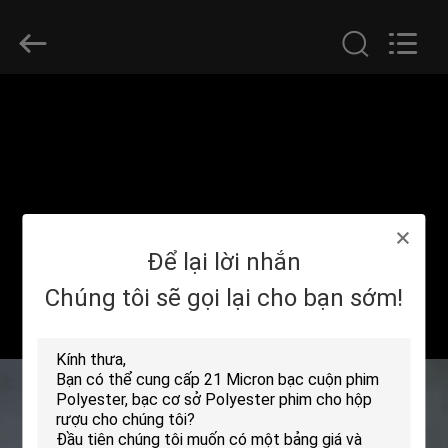
-
2026
GUANGDONG NEW ERA
COMPOSITE
MATERIAL CO., LTD..
All
Rights
Reserved.
NHÀ
CÁC
SẢN
PHẨM
Để lại lời nhắn
HƯỚNG
Chúng tôi sẽ gọi lại cho bạn sớm!
DẪN
VR
VỀ