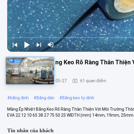
Màng Ép Nhiệt Băng Keo Rõ Ràng Thân Thiện 
Băng góc
2025-05-27
61 quan điểm
#
băng dính
#
Băng dán
#
Băng keo tự dính
Màng Ép Nhiệt Băng Keo Rõ Ràng Thân Thiện Với Môi Trường Thô
EVA 22 12 10 65 38 27 75 50 25 WIDTH (mm) 14mm, 19mm, 25mm (C
Tin nhắn của khách