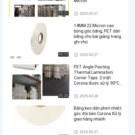
Micron
Phim cán nhiệt BOPP
00:21
2025-05-27
14MM 22 Micron cao
bóng góc băng, PET dán
băng cho bài giảng trang
ghi chú
Băng góc
00:15
2025-05-27
PET Angle Pasting
Thermal Lamination
Corner Tape. 2 mặt
Corona được xử lý. 90°C
Lamination Temperature.
Băng góc
00:28
2025-03-28
Băng keo dán phim nhiệt
góc đôi bên Corona Xử lý
giao hàng nhanh
Băng góc
2025-05-27