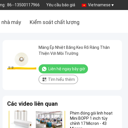
ng :
86--13500117966
Yêu cầu báo giá
Vietnamese
 nhà máy
Kiểm soát chất lượng
Màng Ép Nhiệt Băng Keo Rõ Ràng Thân
Thiện Với Môi Trường
Liên hệ ngay bây giờ
Tìm hiểu thêm
Các video liên quan
Phim đóng gói linh hoạt
Mini BOPP 1 inch tùy
chỉnh 17 Micron - 43