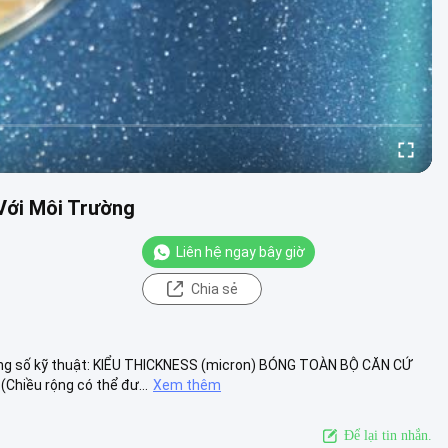
Với Môi Trường
Liên hệ ngay bây giờ
Chia sẻ
ng số kỹ thuật: KIỂU THICKNESS (micron) BÓNG TOÀN BỘ CĂN CỨ
hiều rộng có thể đư...
Xem thêm
Để lại tin nhắn.